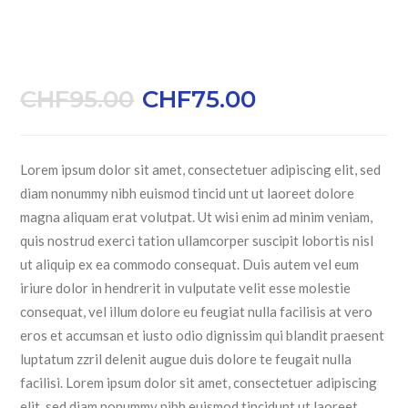
WOMAN MODERN
BLOUSE
CHF
95.00
CHF
75.00
Lorem ipsum dolor sit amet, consectetuer adipiscing elit, sed
diam nonummy nibh euismod tincid unt ut laoreet dolore
magna aliquam erat volutpat. Ut wisi enim ad minim veniam,
quis nostrud exerci tation ullamcorper suscipit lobortis nisl
ut aliquip ex ea commodo consequat. Duis autem vel eum
iriure dolor in hendrerit in vulputate velit esse molestie
consequat, vel illum dolore eu feugiat nulla facilisis at vero
eros et accumsan et iusto odio dignissim qui blandit praesent
luptatum zzril delenit augue duis dolore te feugait nulla
facilisi. Lorem ipsum dolor sit amet, consectetuer adipiscing
elit, sed diam nonummy nibh euismod tincidunt ut laoreet