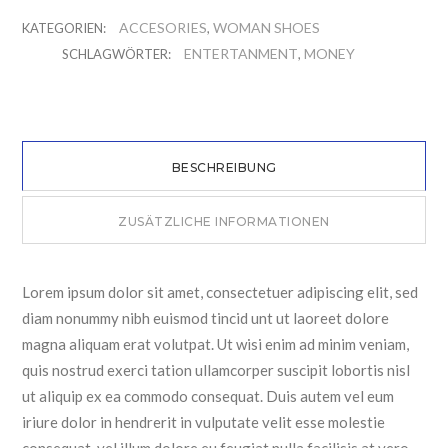
Menge
ACCESORIES
WOMAN SHOES
KATEGORIEN:
,
ENTERTANMENT
MONEY
SCHLAGWÖRTER:
,
BESCHREIBUNG
ZUSÄTZLICHE INFORMATIONEN
Lorem ipsum dolor sit amet, consectetuer adipiscing elit, sed
diam nonummy nibh euismod tincid unt ut laoreet dolore
magna aliquam erat volutpat. Ut wisi enim ad minim veniam,
quis nostrud exerci tation ullamcorper suscipit lobortis nisl
ut aliquip ex ea commodo consequat. Duis autem vel eum
iriure dolor in hendrerit in vulputate velit esse molestie
consequat, vel illum dolore eu feugiat nulla facilisis at vero