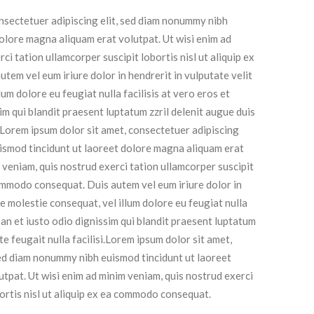
nsectetuer adipiscing elit, sed diam nonummy nibh
dolore magna aliquam erat volutpat. Ut wisi enim ad
ci tation ullamcorper suscipit lobortis nisl ut aliquip ex
em vel eum iriure dolor in hendrerit in vulputate velit
lum dolore eu feugiat nulla facilisis at vero eros et
im qui blandit praesent luptatum zzril delenit augue duis
i. Lorem ipsum dolor sit amet, consectetuer adipiscing
ismod tincidunt ut laoreet dolore magna aliquam erat
 veniam, quis nostrud exerci tation ullamcorper suscipit
 commodo consequat. Duis autem vel eum iriure dolor in
se molestie consequat, vel illum dolore eu feugiat nulla
san et iusto odio dignissim qui blandit praesent luptatum
te feugait nulla facilisi.Lorem ipsum dolor sit amet,
sed diam nonummy nibh euismod tincidunt ut laoreet
tpat. Ut wisi enim ad minim veniam, quis nostrud exerci
bortis nisl ut aliquip ex ea commodo consequat.