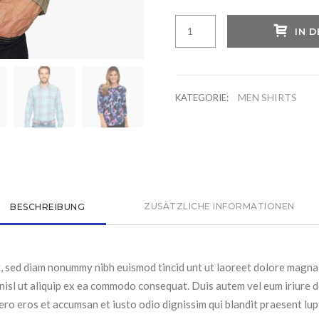
Brand
IN 
New
Black
Jeans
Menge
MEN SHIRTS
KATEGORIE:
ZUSÄTZLICHE INFORMATIONEN
BESCHREIBUNG
t, sed diam nonummy nibh euismod tincid unt ut laoreet dolore magna 
 nisl ut aliquip ex ea commodo consequat. Duis autem vel eum iriure do
 vero eros et accumsan et iusto odio dignissim qui blandit praesent lup