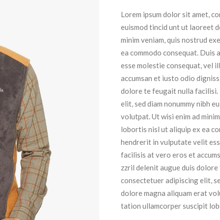
Lorem ipsum dolor sit amet, co
euismod tincid unt ut laoreet 
minim veniam, quis nostrud exer
ea commodo consequat. Duis aut
esse molestie consequat, vel il
accumsan et iusto odio digniss
dolore te feugait nulla facilis
elit, sed diam nonummy nibh eu
volutpat. Ut wisi enim ad minim
lobortis nisl ut aliquip ex ea
hendrerit in vulputate velit es
facilisis at vero eros et accum
zzril delenit augue duis dolore 
consectetuer adipiscing elit, 
dolore magna aliquam erat volu
tation ullamcorper suscipit lo