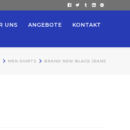
Facebook
Twitter
Tumblr
LinkedIn
Flickr
Profile
Profile
Profile
Profile
Profile
R UNS
ANGEBOTE
KONTAKT
S
MEN SHIRTS
BRAND NEW BLACK JEANS
BLACK JEANS