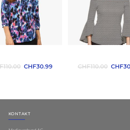
ND NEW BLACK JEANS
BRAND NEW BLACK J
F
110.00
CHF
30.99
CHF
110.00
CHF
30
KONTAKT
Mediaverbund AG