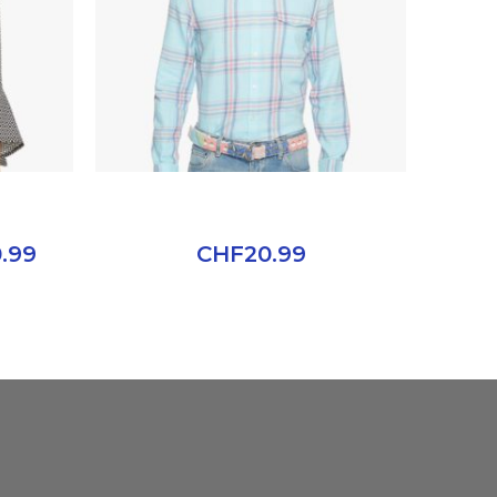
EANS
CLASSIC WEAR POLO
.99
CHF
20.99