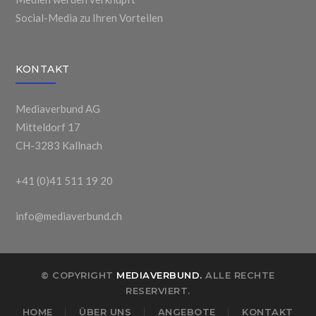
Social-Media zu Ihren Vorteilen
KONTAKT
Mediaverbund AG
Mitteldorf 17
CH-3283 Kallnach
+41 (0)41 511 19 20
info@mediaverbund.ch
© COPYRIGHT
MEDIAVERBUND.
ALLE RECHTE
RESERVIERT.
HOME
ÜBER UNS
ANGEBOTE
KONTAKT