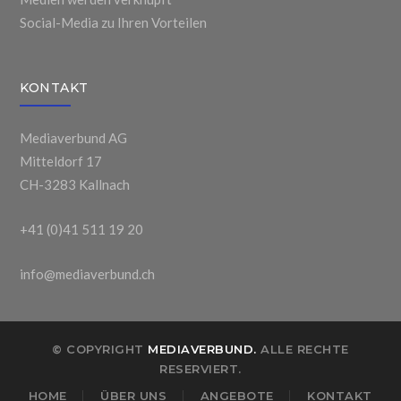
Social-Media zu Ihren Vorteilen
KONTAKT
Mediaverbund AG
Mitteldorf 17
CH-3283 Kallnach
+41 (0)41 511 19 20
info@mediaverbund.ch
© COPYRIGHT
MEDIAVERBUND.
ALLE RECHTE
RESERVIERT.
HOME
ÜBER UNS
ANGEBOTE
KONTAKT